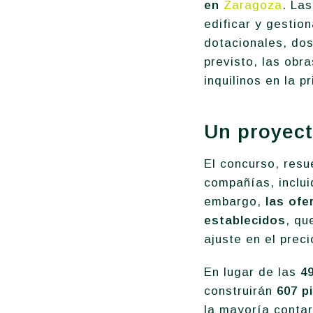
en
Zaragoza
. La
edificar y gestio
dotacionales, do
previsto, las obr
inquilinos en la 
Un proyect
El concurso, resu
compañías, inclu
embargo,
las ofer
establecidos
, qu
ajuste en el preci
En lugar de las
4
construirán
607 p
la mayoría conta