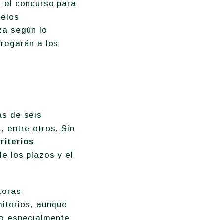
 el concurso para
uelos
za según lo
tregarán a los
as de seis
 entre otros. Sin
riterios
de los plazos y el
toras
mitorios, aunque
do especialmente