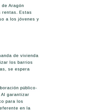
o de Aragón
s rentas. Estas
eso a los jóvenes y
manda de vivienda
zar los barrios
das, se espera
boración público-
Al garantizar
co para los
referente en la