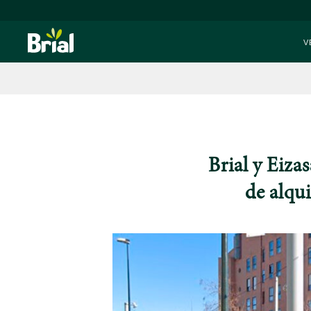
V
Brial y Eiza
de alqu