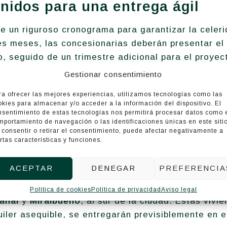
inidos para una entrega ágil
ce un riguroso cronograma para garantizar la celeri
es meses, las concesionarias deberán presentar el 
o, seguido de un trimestre adicional para el proyec
este último, las obras deberán comenzar en un mes
Gestionar consentimiento
próximo verano.
ra ofrecer las mejores experiencias, utilizamos tecnologías como las
okies para almacenar y/o acceder a la información del dispositivo. El
an comprometido una reducción del plazo de constr
nsentimiento de estas tecnologías nos permitirá procesar datos como 
os inicialmente a
20 meses
, lo que permitirá entre
mportamiento de navegación o las identificaciones únicas en este sitio
 consentir o retirar el consentimiento, puede afectar negativamente a
e 2027, coincidiendo con las próximas elecciones 
rtas características y funciones.
ACEPTAR
DENEGAR
PREFERENCIA
7 viviendas no es el único en marcha. Hace un mes
 concurso para edificar otras
550 viviendas
en par
Política de cookies
Política de privacidad
Aviso legal
anal
y
Miralbueno
, al sur de la ciudad. Estas vivi
uiler asequible, se entregarán previsiblemente en e