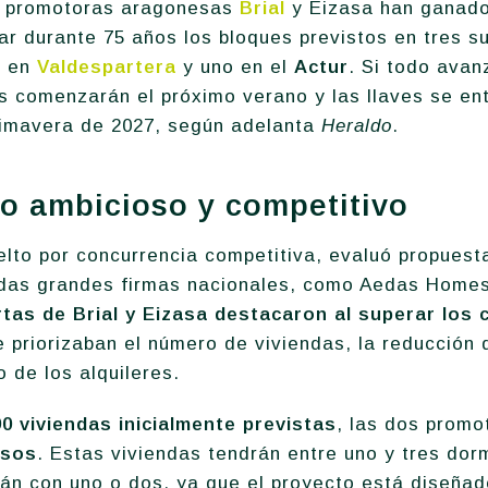
s promotoras aragonesas
Brial
y Eizasa han ganado
nar durante 75 años los bloques previstos en tres s
s en
Valdespartera
y uno en el
Actur
. Si todo avan
as comenzarán el próximo verano y las llaves se en
primavera de 2027, según adelanta
Heraldo
.
o ambicioso y competitivo
elto por concurrencia competitiva, evaluó propuest
idas grandes firmas nacionales, como Aedas Homes,
tas de Brial y Eizasa destacaron al superar los c
e priorizaban el número de viviendas, la reducción 
o de los alquileres.
90 viviendas inicialmente previstas
, las dos promo
isos
. Estas viviendas tendrán entre uno y tres dor
rán con uno o dos, ya que el proyecto está diseña