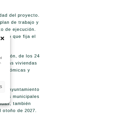
dad del proyecto.
plan de trabajo y
to de ejecución.
, lo que fija el
ucción, de los 24
el
gar las viviendas
.
autonómicas y
S
, el Ayuntamiento
celas municipales
endas, también
l otoño de 2027.