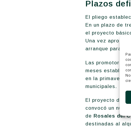
Plazos def
El pliego estable
En un plazo de tr
el proyecto básic
Una vez aprobado 
arranque para el 
Pa
co
Las promotoras h
co
meses establecid
co
No
en la primavera d
cie
municipales.
El proyecto de 60
convocó un nuevo
de
Rosales del C
destinadas al alq