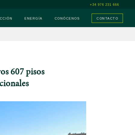
+34 976 231 666
CCIÓN
ENERGÍA
CONÓCENOS
CONTACTO
ros 607 pisos
cionales