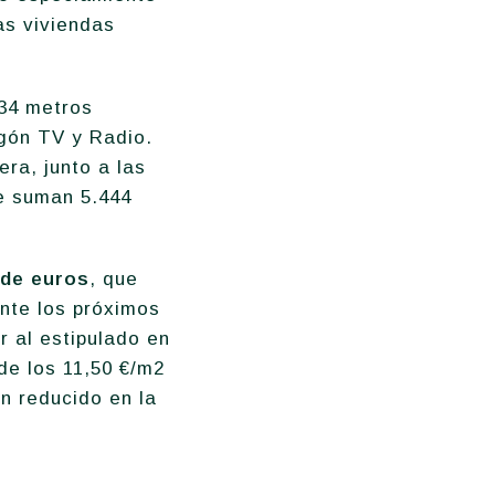
as viviendas
934 metros
gón TV y Radio.
ra, junto a las
ue suman 5.444
 de euros
, que
ante los próximos
r al estipulado en
de los 11,50 €/m2
n reducido en la