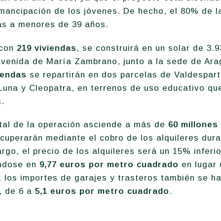
 emancipación de los jóvenes. De hecho, el 80% de l
as a menores de 39 años.
 con
219 viviendas
, se construirá en un solar de 3.
avenida de María Zambrano, junto a la sede de Ara
iendas
se repartirán en dos parcelas de Valdesparte
 Luna y Cleopatra, en terrenos de uso educativo q
.
otal de la operación asciende a más de
60 millones
cuperarán mediante el cobro de los alquileres dur
rgo, el precio de los alquileres será un 15% inferio
ándose en
9,77 euros por metro cuadrado
en lugar 
, los importes de garajes y trasteros también se ha
, de 6 a
5,1 euros por metro cuadrado
.