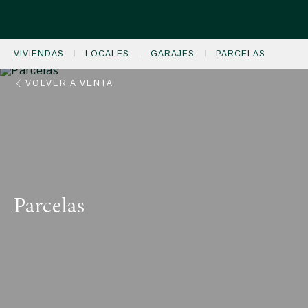
Nothing Found
VIVIENDAS
LOCALES
GARAJES
PARCELAS
VENTA DE INMUEBLES
VOLVER A VENTA
ALQUILER DE INMUEBLES
CONSTRUCCIÓN
ENERGÍA
Parcelas
CONÓCENOS
CONTACTO
+34 976 231 666