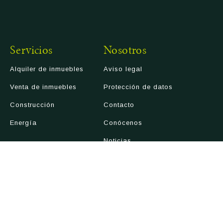
Servicios
Nosotros
Alquiler de inmuebles
Aviso legal
Venta de inmuebles
Protección de datos
Construcción
Contacto
Energía
Conócenos
Noticias
Canal Ético
|
Política de privacidad
© 2026 Todos los derechos reservados