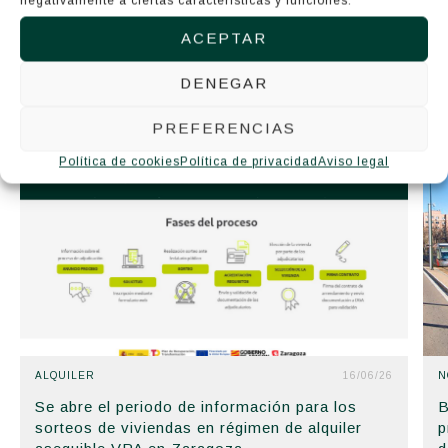
negativamente a ciertas características y funciones.
COMPETITIVIDAD DE ARAGÓN
ACEPTAR
DENEGAR
Artículos relacionados
PREFERENCIAS
Política de cookies
Política de privacidad
Aviso legal
ALQUILER
16/06/26
N
Se abre el periodo de información para los
B
sorteos de viviendas en régimen de alquiler
p