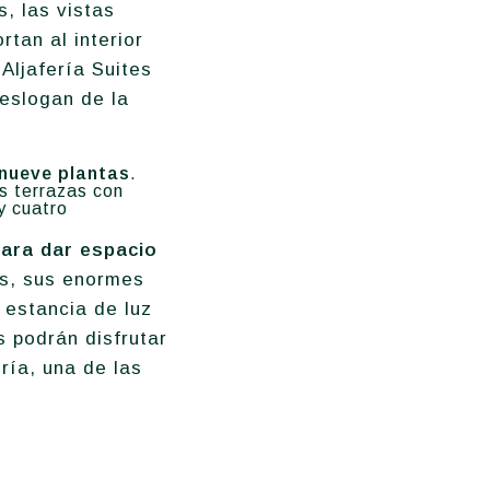
, las vistas
tan al interior
Aljafería Suites
 eslogan de la
 nueve plantas
.
s terrazas con
 y cuatro
para dar espacio
s, sus enormes
 estancia de luz
s podrán disfrutar
ería, una de las