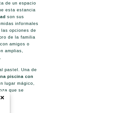
ta de un espacio
ue esta estancia
dad
son sus
omidas informales
y las opciones de
ro de la familia
r con amigos o
on amplias,
.
al pastel. Una de
na piscina con
un lugar mágico,
goza que se