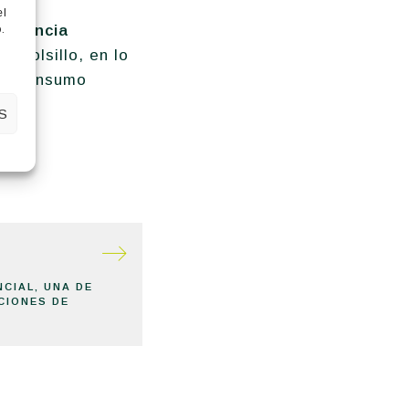
el
ficiencia
.
l bolsillo, en lo
nor consumo
S
CIAL, UNA DE
CIONES DE