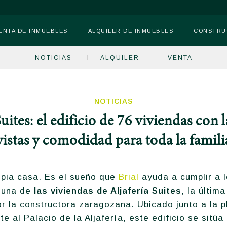
ENTA DE INMUEBLES
ALQUILER DE INMUEBLES
CONSTRU
NOTICIAS
ALQUILER
VENTA
NOTICIAS
Suites: el edificio de 76 viviendas con 
vistas y comodidad para toda la famili
ropia casa. Es el sueño que
Brial
ayuda a cumplir a 
 una de
las viviendas de Aljafería Suites
, la últim
r la constructora zaragozana. Ubicado junto a la p
e al Palacio de la Aljafería, este edificio se sitú