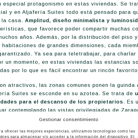
n especial protagonismo en estas viviendas. Se tra
al y en Aljafería Suites todo está pensado para q
e la casa.
Amplitud, diseño minimalista y luminosi
terísticas, que favorece poder compartir muchas c
 muchos años. Además, por la distribución del piso 
o habitaciones de grandes dimensiones, cada miemb
garantizado. Ya sea para teletrabajar, para charla
or un momento, en estas viviendas las estancias s
as por lo que es fácil encontrar un rincón favorito
 son atractivos, las zonas comunes ponen la guinda 
fería Suites se esconde en su azotea. Se trata de
u
dades para el descanso de los propietarios
. Es 
sar contemplando las vistas privilegiadas de Zara
cubierta del edificio.
Gestionar consentimiento
ra ofrecer las mejores experiencias, utilizamos tecnologías como las
okies para almacenar y/o acceder a la información del dispositivo. El