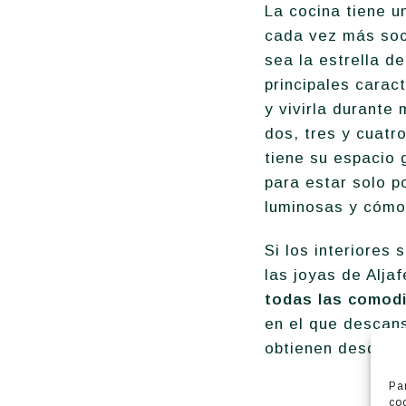
La cocina tiene u
cada vez más soci
sea la estrella d
principales carac
y vivirla durante
dos, tres y cuatr
tiene su espacio 
para estar solo p
luminosas y cómod
Si los interiores
las joyas de Alja
todas las comodi
en el que descan
obtienen desde la 
Pa
co