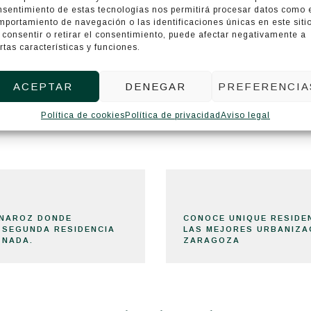
nsentimiento de estas tecnologías nos permitirá procesar datos como 
r en cuenta, disponer de
la mayor calificación de e
mportamiento de navegación o las identificaciones únicas en este sitio
 consentir o retirar el consentimiento, puede afectar negativamente a
ce que vivir en Aljafería Suites sea un ahorro para e
rtas características y funciones.
alefacción y luz se refiere, y, por lo tanto, un me
ACEPTAR
DENEGAR
PREFERENCIA
Política de cookies
Política de privacidad
Aviso legal
VINAROZ DONDE
CONOCE UNIQUE RESIDEN
 SEGUNDA RESIDENCIA
LAS MEJORES URBANIZA
 NADA.
ZARAGOZA