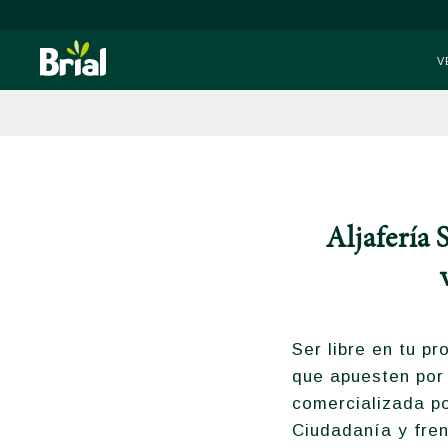
V
Aljafería 
Ser libre en tu p
que apuesten por
comercializada po
Ciudadanía y frent