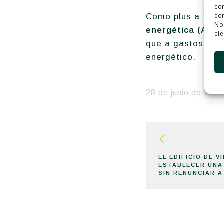
co
Como plus a tene
co
No
energética (A)
ha
cie
que a gastos de c
energético.
28 de junio de 2023
EL EDIFICIO DE 
ESTABLECER UNA
SIN RENUNCIAR A