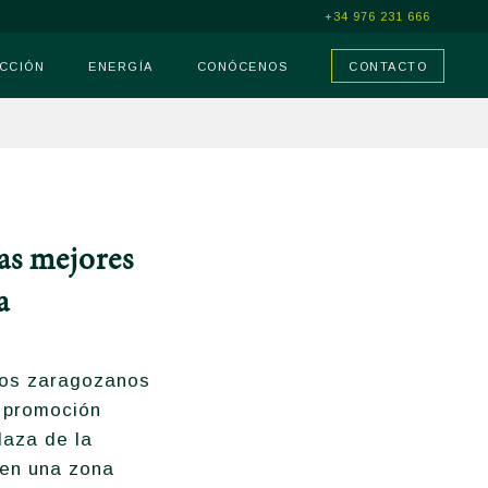
+34 976 231 666
CCIÓN
ENERGÍA
CONÓCENOS
CONTACTO
las mejores
a
los zaragozanos
a promoción
laza de la
a en una zona