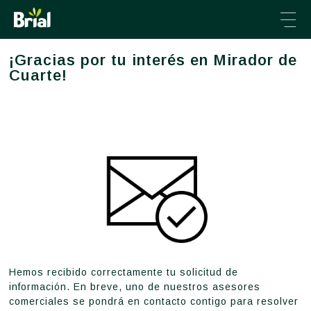
¡Gracias por tu interés en Mirador de
VENTA DE INMUEBLES
Cuarte!
ALQUILER DE INMUEBLES
CONSTRUCCIÓN
ENERGÍA
CONÓCENOS
CONTACTO
Hemos recibido correctamente tu solicitud de
+34 976 231 666
información. En breve, uno de nuestros asesores
comerciales se pondrá en contacto contigo para resolver