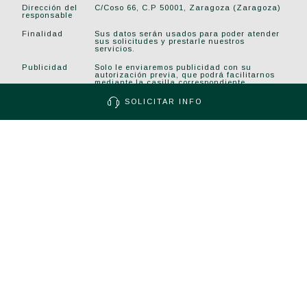
Dirección del
C/Coso 66, C.P 50001, Zaragoza (Zaragoza)
responsable
Finalidad
Sus datos serán usados para poder atender
sus solicitudes y prestarle nuestros
servicios.
Publicidad
Solo le enviaremos publicidad con su
autorización previa, que podrá facilitarnos
mediante la casilla correspondiente
establecida al efecto.
SOLICITAR INFO
Legitimación
Únicamente trataremos sus datos con su
consentimiento previo, que podrá facilitarnos
mediante la casilla correspondiente
establecida al efecto.
Destinatarios
Con carácter general, sólo el personal de
nuestra entidad que esté debidamente
autorizado podrá tener conocimiento de la
información que le pedimos.
Derechos
Tiene derecho a saber qué información
tenemos sobre usted, corregirla y eliminarla,
tal y como se explica en la información
adicional disponible en nuestra página web.
Información
Más información en el apartado “POLÍTICA
adicional
DE PRIVACIDAD” de nuestra página web.
Datos de
dpd@brial.es
contacto
DPD
Nota: Enviando este formulario y haciendo en la casilla de
arriba, consiento el uso de mis datos para los fines indicados