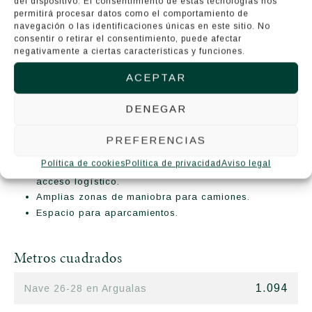
del dispositivo. El consentimiento de estas tecnologías nos
permitirá procesar datos como el comportamiento de
navegación o las identificaciones únicas en este sitio. No
Comparte
consentir o retirar el consentimiento, puede afectar
negativamente a ciertas características y funciones.
Nave diáfana de 1.094 m2 entre planta baja y oficinas.
ACEPTAR
Anterior actividad: almacén y producción de material
eléctrico.
DENEGAR
Cerca de servicios y transporte urbano.
Ideal para industrias ligeras, talleres, distribución o
PREFERENCIAS
servicios productivos.
Política de cookies
Política de privacidad
Aviso legal
Excelente comunicación con principales vías y
acceso logístico.
Amplias zonas de maniobra para camiones.
Espacio para aparcamientos.
Metros cuadrados
1.094
Nave 26-28 en Argualas