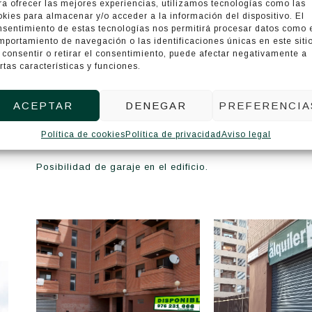
ra ofrecer las mejores experiencias, utilizamos tecnologías como las
okies para almacenar y/o acceder a la información del dispositivo. El
nsentimiento de estas tecnologías nos permitirá procesar datos como 
mportamiento de navegación o las identificaciones únicas en este sitio
Local en el Actur. Muy próximo a Grancasa 
 consentir o retirar el consentimiento, puede afectar negativamente a
rtas características y funciones.
Local instalado y dividido en dos zonas una destinada a
accesos, uno de ellos con puerta peatonal (oficinas) y
están comunicadas por dentro.
ACEPTAR
DENEGAR
PREFERENCIA
La zona destinada a oficinas, tiene un suelo de gres, mi
Política de cookies
Política de privacidad
Aviso legal
laminado.
Posibilidad de garaje en el edificio.