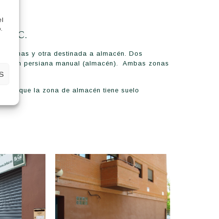
el
.
y WTC.
 oficinas y otra destinada a almacén. Dos
 otro con persiana manual (almacén). Ambas zonas
S
entras que la zona de almacén tiene suelo