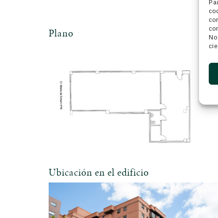
Pa
co
co
co
Plano
No
cie
Ubicación en el edificio